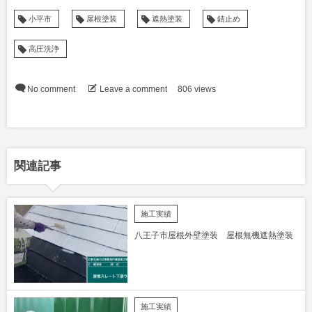
小平市
屋根塗装
遮熱塗装
錆止め
高圧洗浄
No comment
Leave a comment
806 views
関連記事
施工実績
八王子市屋根外壁塗装 屋根無機遮熱塗装
施工実績