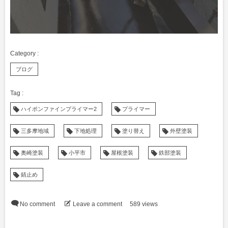
ブログ
ハイポンファインプライマー2
プライマー
三多摩地域
下地処理
塗り替え
外壁塗装
奥崎塗装
小平市
屋根塗装
鉄部塗装
錆止め
No comment
Leave a comment
589 views